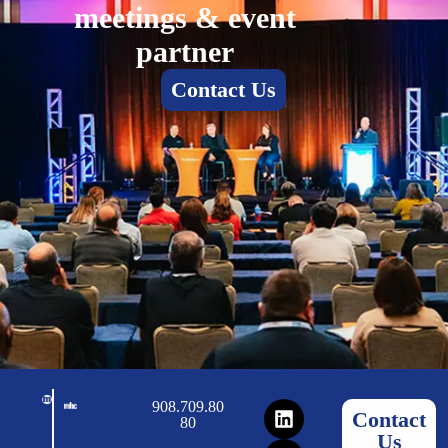
meetings & event
partner
Contact Us
908.709.80
Contact
80
Us