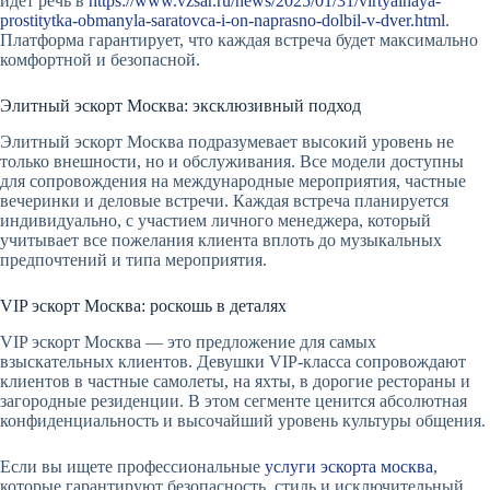
идет речь в
https://www.vzsar.ru/news/2025/01/31/virtyalnaya-
prostitytka-obmanyla-saratovca-i-on-naprasno-dolbil-v-dver.html
.
Платформа гарантирует, что каждая встреча будет максимально
комфортной и безопасной.
Элитный эскорт Москва: эксклюзивный подход
Элитный эскорт Москва подразумевает высокий уровень не
только внешности, но и обслуживания. Все модели доступны
для сопровождения на международные мероприятия, частные
вечеринки и деловые встречи. Каждая встреча планируется
индивидуально, с участием личного менеджера, который
учитывает все пожелания клиента вплоть до музыкальных
предпочтений и типа мероприятия.
VIP эскорт Москва: роскошь в деталях
VIP эскорт Москва — это предложение для самых
взыскательных клиентов. Девушки VIP-класса сопровождают
клиентов в частные самолеты, на яхты, в дорогие рестораны и
загородные резиденции. В этом сегменте ценится абсолютная
конфиденциальность и высочайший уровень культуры общения.
Если вы ищете профессиональные
услуги эскорта москва
,
которые гарантируют безопасность, стиль и исключительный