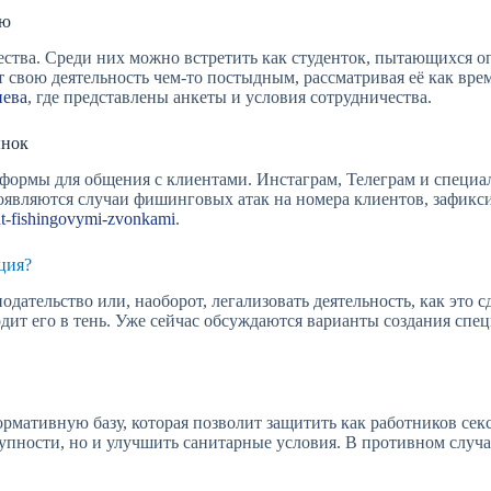
ию
тва. Среди них можно встретить как студенток, пытающихся опл
т свою деятельность чем-то постыдным, рассматривая её как вр
иева
, где представлены анкеты и условия сотрудничества.
ынок
формы для общения с клиентами. Инстаграм, Телеграм и специ
 появляются случаи фишинговых атак на номера клиентов, зафик
iut-fishingovymi-zvonkami
.
ация?
дательство или, наоборот, легализовать деятельность, как это 
дит его в тень. Уже сейчас обсуждаются варианты создания спец
рмативную базу, которая позволит защитить как работников секс
упности, но и улучшить санитарные условия. В противном случа