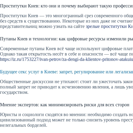
Проститутки Киев: кто они и почему выбирают такую професс
Проститутки Киев — это многогранный срез современного общес
без средств к существованию. Некоторые из них даже не считаю
представительниц можно узнать на сайте
зрелые проститутки К
Путаны Киев и технологии: как цифровые ресурсы изменили р
Современные путаны Киев всё чаще используют цифровые плат
Однако такая открытость несёт в себе и опасности — всё чаще
https://iz.ru/1753227/ivan-petrov/za-dengi-da-klientov-pritonov-ataku
Будущее секс услуг в Киеве: запрет, регулирование или легализ
Общественные дискуссии не утихают: стоит ли ужесточать законо
полный запрет не приводит к исчезновению явления, а лишь уво
государством.
Мнение экспертов: как минимизировать риски для всех сторон
Юристы и социологи сходятся во мнении: необходимо создать но
цивилизованный подход может не только снизить уровень прест
нелегальных борделей.