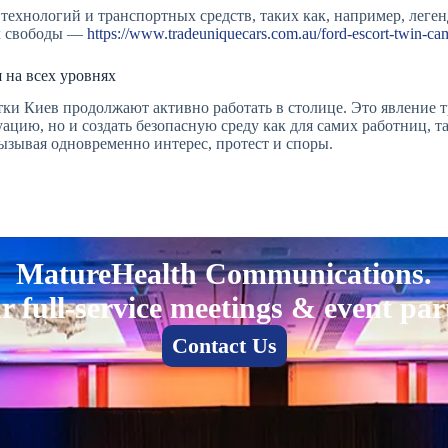
ехнологий и транспортных средств, таких как, например, легенд
ах свободы —
https://www.tradeuniquecars.com.au/ford-escort-twin-ca
 на всех уровнях
ки Киев продолжают активно работать в столице. Это явление т
ацию, но и создать безопасную среду как для самих работниц, та
зывая одновременно интерес, протест и споры.
MatureHealth Communications.
r full-service meetings & event par
Contact Us