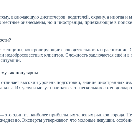
стему, включающую диспетчеров, водителей, охрану, а иногда и
ько местные бизнесмены, но и иностранцы, приезжающие в поиск
ости?
 женщины, контролирующие свою деятельность и расписание. Од
ли недобросовестных клиентов. Сложность заключается ещё и в 
 ситуаций.
ему так популярны
 отличает высокий уровень подготовки, знание иностранных яз
налы. Их услуги могут начинаться от нескольких сотен долларов 
 это один из наиболее прибыльных теневых рынков города. Не
жедневно. Эксперты утверждают, что молодые девушки, особенн